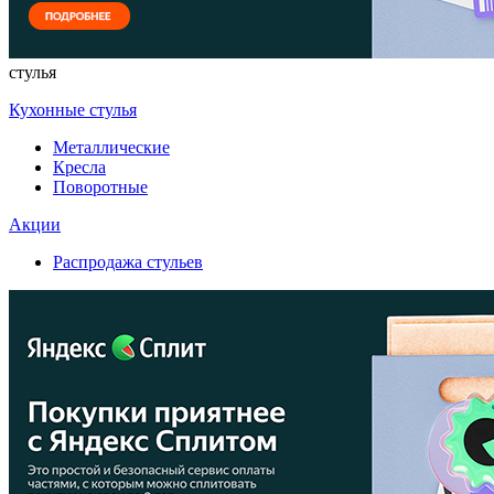
стулья
Кухонные стулья
Металлические
Кресла
Поворотные
Акции
Распродажа стульев