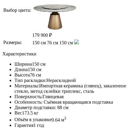
Выбор цвета:
179 900 ₽
Размеры:
150 см
76 см
150 см
Характеристики
Ширина
150 см
Длина
150 см
Высота
76 см
Тип раскладки:
Нераскладной
Материалы:
Импортная керамика (глянец), закаленное
стекло, метод склейки триплекс, сталь
Поверхность:
Глянцевая
Особенность:
Съёмная вращающаяся подставка
Диаметр подставки:
88 см
Вес
173.5 кг
3
Объём в упаковке
0.64 м
Гарантия
1 год