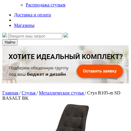
Распродажа стульев
Доставка и оплата
Магазины
Найти
Главная
/
Стулья
/
Металлические стулья
/
Стул B105-m SD
BASALT BK