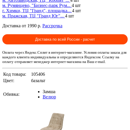
м. Автозаводская, ТЦ "Roomer"...
4 шт
м. Румянцево, "Бизнес-парк Рум...
4 шт
г. Химки, ТЦ "Гранд", площадка...
4 шт
м. Пражская, ТЦ "Гранд Юг"...
4 шт
Доставка от 1990 р.
Рассрочка
Доставка по всей России - расчет
Оплата через Яндекс.Сплит в интернет-магазине. Условия оплаты заказа для
каждого клиента индивидуальны и определяются Яндексом. Ссылку на
оплату отправляет менеджер интернет-магазина на Ваш e-mail.
Код товара:
105406
Цвет:
базальт
Замша
Обивка:
Велюр