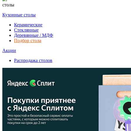
столы
Кухонные столы
Керамические
Стеклянные
Деревянные / МДФ
Подбор стола
Акции
Распродажа столов