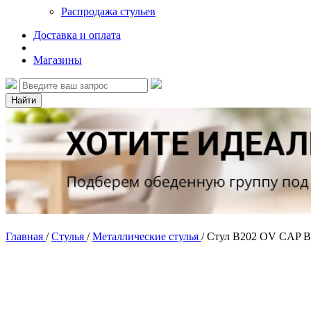
Распродажа стульев
Доставка и оплата
Магазины
Найти
Главная
/
Стулья
/
Металлические стулья
/
Стул B202 OV CAP 