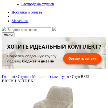
Распродажа стульев
Доставка и оплата
Магазины
Найти
Главная
/
Стулья
/
Металлические стулья
/
Стул B825-m
BRICK LATTE BK