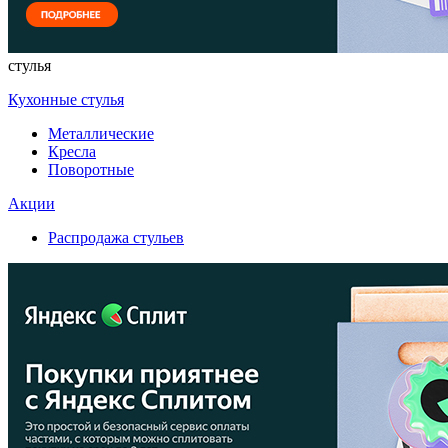
стулья
Кухонные стулья
Металлические
Кресла
Поворотные
Акции
Распродажа стульев