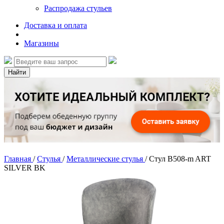
Распродажа стульев
Доставка и оплата
Магазины
Найти
Главная
/
Стулья
/
Металлические стулья
/
Стул B508-m ART
SILVER BK