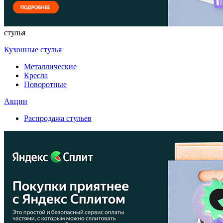
стулья
Кухонные стулья
Металлические
Кресла
Поворотные
Акции
Распродажа стульев