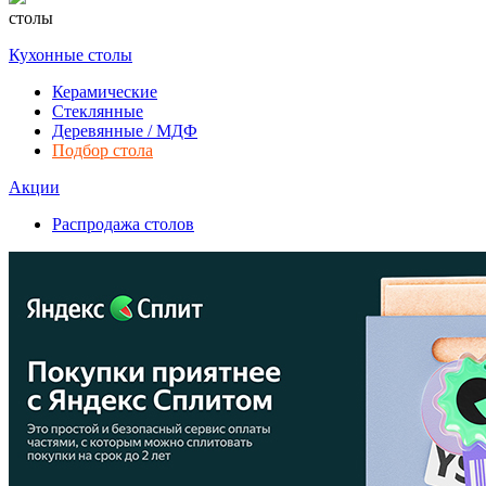
столы
Кухонные столы
Керамические
Стеклянные
Деревянные / МДФ
Подбор стола
Акции
Распродажа столов