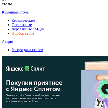
столы
Кухонные столы
Керамические
Стеклянные
Деревянные / МДФ
Подбор стола
Акции
Распродажа столов