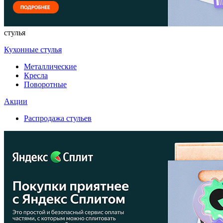
стулья
Кухонные стулья
Металлические
Кресла
Поворотные
Акции
Распродажа стульев