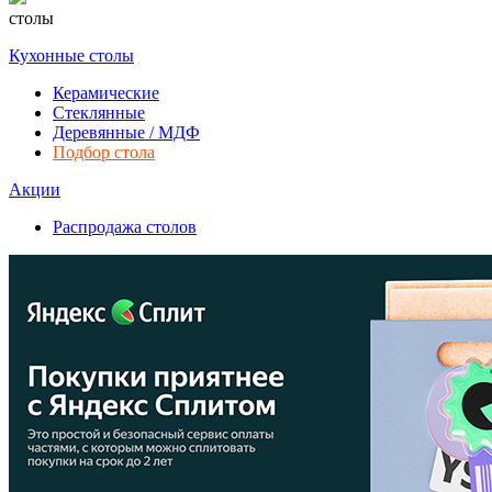
столы
Кухонные столы
Керамические
Стеклянные
Деревянные / МДФ
Подбор стола
Акции
Распродажа столов