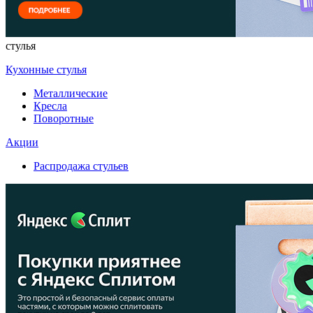
стулья
Кухонные стулья
Металлические
Кресла
Поворотные
Акции
Распродажа стульев