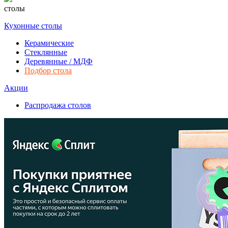
столы
Кухонные столы
Керамические
Стеклянные
Деревянные / МДФ
Подбор стола
Акции
Распродажа столов