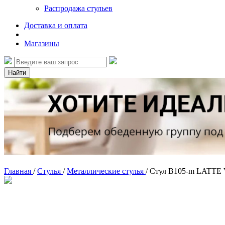
Распродажа стульев
Доставка и оплата
Магазины
Найти
Главная
/
Стулья
/
Металлические стулья
/
Стул B105-m LATTE