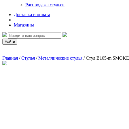
Распродажа стульев
Доставка и оплата
Магазины
Найти
Главная
/
Стулья
/
Металлические стулья
/
Стул B105-m SMOKE