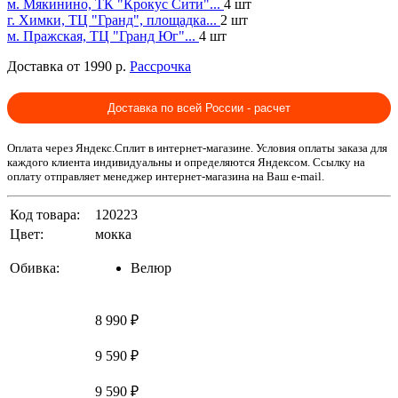
м. Мякинино, ТК "Крокус Сити"...
4 шт
г. Химки, ТЦ "Гранд", площадка...
2 шт
м. Пражская, ТЦ "Гранд Юг"...
4 шт
Доставка от 1990 р.
Рассрочка
Доставка по всей России - расчет
Оплата через Яндекс.Сплит в интернет-магазине. Условия оплаты заказа для
каждого клиента индивидуальны и определяются Яндексом. Ссылку на
оплату отправляет менеджер интернет-магазина на Ваш e-mail.
Код товара:
120223
Цвет:
мокка
Обивка:
Велюр
8 990 ₽
9 590 ₽
9 590 ₽