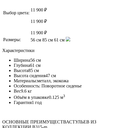
11 900 ₽
Выбор цвета:
11 900 ₽
11 900 ₽
Размеры:
56 см
85 см
61 см
Характеристики
Ширина
56 см
Глубина
61 см
Высота
85 см
Высота сидения
47 см
Материалы:
металл, экокожа
Особенность:
Поворотное сиденье
Вес
9.6 кг
3
Объём в упаковке
0.125 м
Гарантия
1 год
ОСНОВНЫЕ ПРЕИМУЩЕСТВА
СТУЛЬЕВ ИЗ
КОЛЛЕКЦИИ B315-m