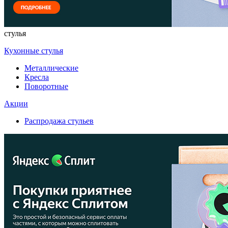
стулья
Кухонные стулья
Металлические
Кресла
Поворотные
Акции
Распродажа стульев