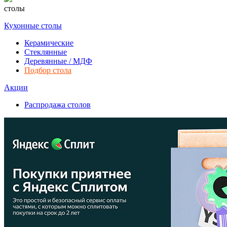
столы
Кухонные столы
Керамические
Стеклянные
Деревянные / МДФ
Подбор стола
Акции
Распродажа столов