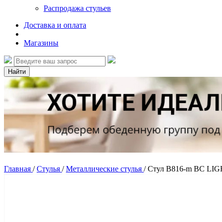
Распродажа стульев
Доставка и оплата
Магазины
Найти
Главная
/
Стулья
/
Металлические стулья
/
Стул B816-m BC LI