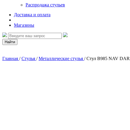
Распродажа стульев
Доставка и оплата
Магазины
Найти
Главная
/
Стулья
/
Металлические стулья
/
Стул B985 NAV DA