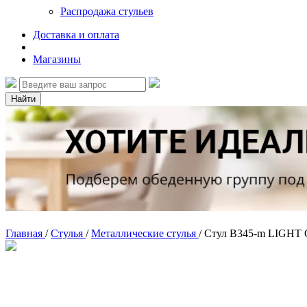
Распродажа стульев
Доставка и оплата
Магазины
Найти
Главная
/
Стулья
/
Металлические стулья
/
Стул B345-m LIGHT