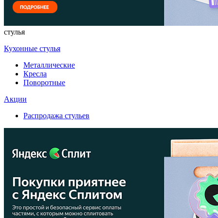
стулья
Кухонные стулья
Металлические
Кресла
Поворотные
Акции
Распродажа стульев