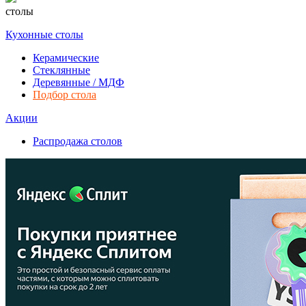
столы
Кухонные столы
Керамические
Стеклянные
Деревянные / МДФ
Подбор стола
Акции
Распродажа столов