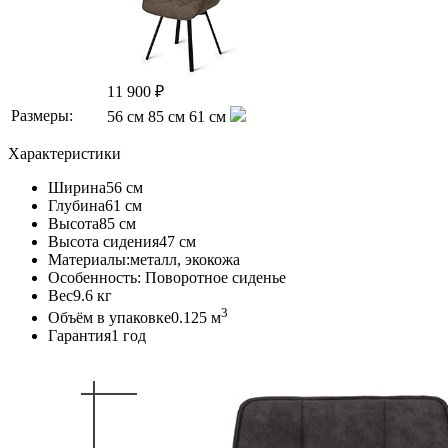
11 900 ₽
Размеры:
56 см
85 см
61 см
Характеристики
Ширина
56 см
Глубина
61 см
Высота
85 см
Высота сидения
47 см
Материалы:
металл, экокожа
Особенность:
Поворотное сиденье
Вес
9.6 кг
3
Объём в упаковке
0.125 м
Гарантия
1 год