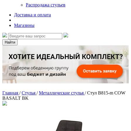
Распродажа стульев
Доставка и оплата
Магазины
Найти
Главная
/
Стулья
/
Металлические стулья
/
Стул B815-m COW
BASALT BK