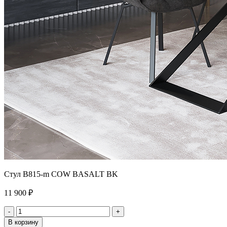
Стул B815-m COW BASALT BK
11 900 ₽
-
+
В корзину