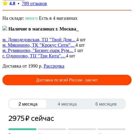
4.8 •
789 отзывов
На складе:
много
Есть в 4 магазинах
Наличие в магазинах г. Москва_
м. Домодедовская, ТЦ "Твой Дом...
4 шт
м. Мякинино, ТК "Крокус Сити"...
4 шт
м. Румянцево, "Бизнес-парк Рум...
1 шт
г. Одинцово, ТЦ "Три Кита"...
4 шт
Доставка от 1990 р.
Рассрочка
Доставка по всей России - расчет